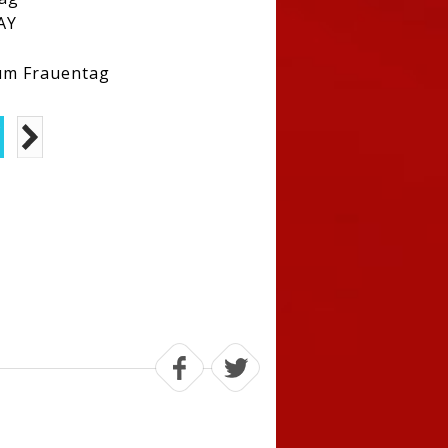
AY
zum Frauentag