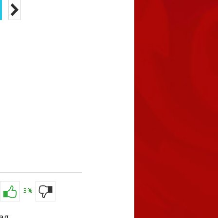
3%
ag