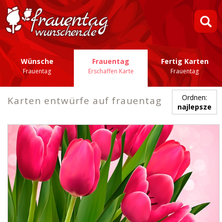
Wünsche
Frauentag
Fertig Karten
Frauentag
Erschaffen Karte
Frauentag
Ordnen:
Karten entwürfe auf frauentag
najlepsze