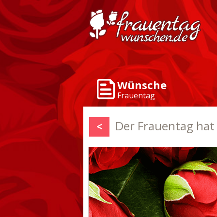
Wünsche
Frauentag
Der Frauentag hat e
<