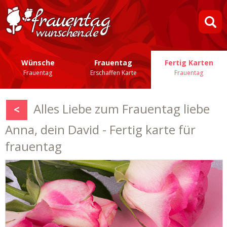
Wünsche
Frauentag
Fertig Karten
Frauentag
Erschaffen Karte
Frauentag
Alles Liebe zum Frauentag liebe
<
Anna, dein David - Fertig karte für
frauentag